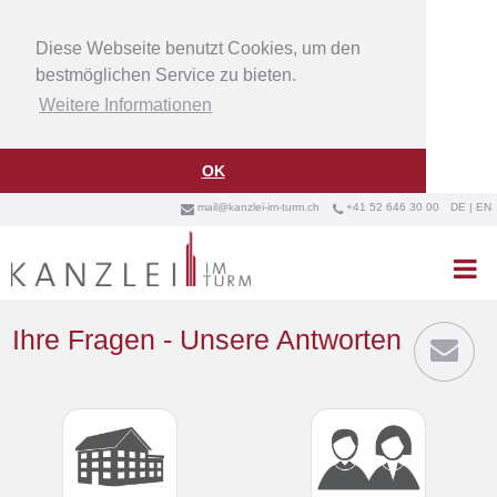
Diese Webseite benutzt Cookies, um den
bestmöglichen Service zu bieten.
Weitere Informationen
OK
mail@kanzlei-im-turm.ch
+41 52 646 30 00
DE
|
EN



Ihre Fragen - Unsere Antworten
