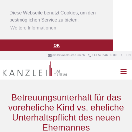
Diese Webseite benutzt Cookies, um den
bestmöglichen Service zu bieten.
Weitere Informationen
OK
mail@kanzlei-im-turm.ch
+41 52 646 30 00
DE
|
EN



Betreuungsunterhalt für das
voreheliche Kind vs. eheliche
Unterhaltspflicht des neuen
Ehemannes