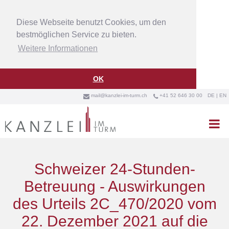
Diese Webseite benutzt Cookies, um den
bestmöglichen Service zu bieten.
Weitere Informationen
OK
mail@kanzlei-im-turm.ch
+41 52 646 30 00
DE
|
EN



Schweizer 24-Stunden-
Betreuung - Auswirkungen
des Urteils 2C_470/2020 vom
22. Dezember 2021 auf die