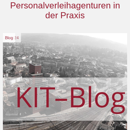
Personalverleihagenturen in
der Praxis
26/6/24
Blog